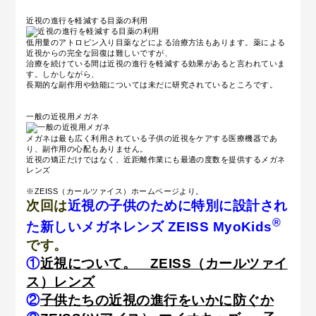
近視の進行を軽減する目薬の利用
低用量のアトロピン入り目薬などによる治療方法もあります。薬による
近視からの完全な回復は難しいですが、
治療を続けている間は近視の進行を軽減する効果があると言われていま
す。しかしながら、
長期的な副作用や効能については未だに研究されているところです。
一般の近視用メガネ
メガネは最も広く利用されている子供の近視をケアする医療機器であ
り、副作用の心配もありません。
近視の矯正だけではなく、近距離作業にも最適の度数を提供するメガネ
レンズ
※ZEISS（カールツァイス）ホームページより。
次回は
近視の子供のために特別に設計され
®
た新しいメガネレンズ ZEISS MyoKids
です。
①
近視について。 ZEISS（カールツァイ
ス）レンズ
②
子供たちの近視の進行をいかに防ぐか