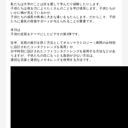
私たちは大半のことは目を通して学んだり経験したりします。
子供たちは視る力によりたくさんのことを学び成長します。子供たちが
いかに物が見えているかが、
子供たちの成長や将来に大きな違いをもたらします。だからこそ、子供
たちに最良の視覚サポートが与えられることが重要です。
本日は
子供の近視をテーマにしたビデオの第2弾です。
近年、近視の進行を防ぐ方法としてオルソケラトロジー（夜間のみ特別
に設計されたコンタクトレンズを装用）や
日中特別に設計されたソフトコンタクトレンズを装用する方法などがあ
りますが、子供たちの目にもっとも負担が少ない方法は、
適切な目薬と適切なメガネレンズを併用する方法です。