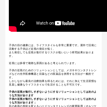
子供の目の健康には、ライフスタイルも非常に重要です。屋外で活発に
活動する子供ほど近視の発症が低く、
また発症しても近視が進行するリスクが低いという研究結果がありま
す。
近視には多様で複雑な原因があると考えられています。
子供の近視のためのソリューションとしては、メガネやコンタクトレン
ズなどの光学医療機器と目薬などの医薬品を併用する方法が一般的で
す。
しかしながら最良の治療効果を得るためには、それに加えて生活習慣を
見直し健康なライフスタイルで生活することも不可欠です。
子供の近視が進行しすぎないようにするソリューションとしては次のよ
うな方法があります
子供の近視が進行しすぎないようにするソリューションとしては次のよ
うな方法があります；
目の表面の形状を変えるハードコンタクトレンズの夜間装用（オルソケ