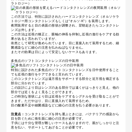
ラトロジー）
この方法では、特別に設計されたハードコンタクトレンズ（オルソケラ
トロジー用コンタクトレンズもしくは“オルソ-K”）を装用します。
夜間装用すると目の表面の形状が調整され、翌朝起きたらコンタクトレ
ンズは外します。
この方法は近視の矯正と、眼軸の伸長を抑制し近視の進行をケアする効
果があると言われていますが、
依然として研究が進められています。目に直接入れて装用するため、細
菌感染などに細心の注意を払わねばなりません。
またその効果は日によって安定しないケースもあります。
多焦点のソフトコンタクトレンズの日中装用
特別に設計された多焦点のソフトコンタクトレンズを日中使用すること
でも近視の進行をケアできると言われています。
このコンタクトレンズは遠方視をサポートする部分と近方視を矯正する
部分に分かれています。
この設計により目はレンズのある部分では遠くがはっきりと見え、他の
部分では近くをよく見ることができます。
この特別な形状により目は近視をケアするシグナルを受け取ることがで
きます。ただやはり、目に直接入れて装用するため、
目の酸素不足や細菌感染などに細心の注意を払う必要があります。
注意点：
コンタクトレンズを持ち運ぶときには、バクテリアの感染から
目を防ぐために衛生面に細心の注意が必要です。
子供には十分な管理が難しいケースもありますので、親がしっかりと注
意を払い、サポートしてあげることが必要です。