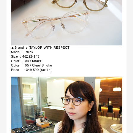
▲Brand ： TAYLOR WITH RESPECT
Model ： thick
Size ：46□22-143
Color ：
04 / Khaki
Color ：
05
/ Clear Smoke
Price ：
¥49,500 (tax iｎ）