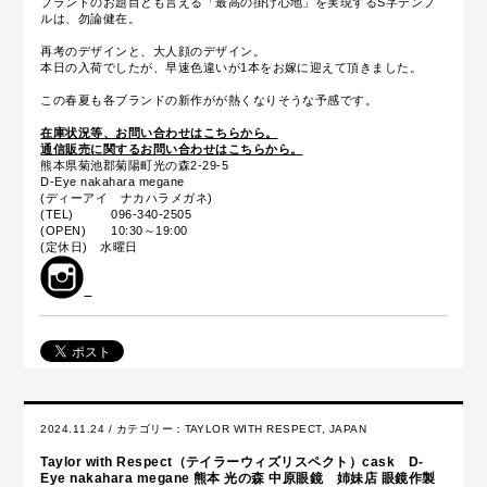
ブランドのお題目とも言える「最高の掛け心地」を実現するS字テンプ
ルは、勿論健在。
再考のデザインと、大人顔のデザイン。
本日の入荷でしたが、早速色違いが1本をお嫁に迎えて頂きました。
この春夏も各ブランドの新作がが熱くなりそうな予感です。
在庫状況等、お問い合わせはこちらから。
通信販売に関するお問い合わせはこちらから。
熊本県菊池郡菊陽町光の森2-29-5
D-Eye nakahara megane
(ディーアイ ナカハラメガネ)
(TEL) 096-340-2505
(OPEN) 10:30～19:00
(定休日) 水曜日
2024.11.24 / カテゴリー：
TAYLOR WITH RESPECT
,
JAPAN
Taylor with Respect（テイラーウィズリスペクト）cask D-
Eye nakahara megane 熊本 光の森 中原眼鏡 姉妹店 眼鏡作製