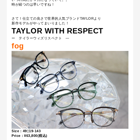
時が経つのは早いですね！
さて！仕立ての良さで世界的人気ブランドTAYLORより
新作モデルがやってまいりました！
TAYLOR WITH RESPECT
ー テイラーウィズリスペクト ―
fog
Size：49□19-143
Price：¥63,800(税込)