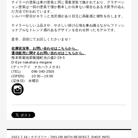
テイラーの塗装は車の塗装と同じ電着塗装で施されており、グラデーシ
ョン塗装は一回の塗装で僅か数本しか出来ない場合もある大変手の込ん
だ方法で行われています。
シルバー部分がキラッと光沢感があり目元に高級感と個性を出します。
テイラーらしい上品さや、やさしい掛け心地を兼ね備えながらファッシ
ョナブルなトレンド感のあるデザインを合わせ持ったモデルです。
是非、店頭にてお試しくださいませ！
在庫状況等、お問い合わせはこちらから。
通信販売に関するお問い合わせはこちらから。
熊本県菊池郡菊陽町光の森2-29-5
D-Eye nakahara megane
(ディーアイ ナカハラメガネ)
(TEL) 096-340-2505
(OPEN) 10:30～19:00
(定休日) 水曜日
2022.7.19 / カテゴリー：
TAYLOR WITH RESPECT
,
SHOP INFO