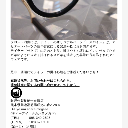
フロント内側には、テイラーのオリジナルパーツ「T-スパイン」は、ア
セテートパーツの経年劣化による変形や捻じれを防ぎます。
テイラー（仕立て）の名のとおり、掛けやすく壊れにくい、仕立てたメ
ガネのように末永く掛けれるメガネを追求した非常に作り込まれたアイ
ウェアです。
是非、店頭にてテイラーの掛け心地をご体感くださいませ！
在庫状況等、お問い合わせはこちらから。
通信販売に関するお問い合わせはこちらから。
眼鏡作製技能士在籍店
熊本県菊池郡菊陽町光の森2-29-5
D-Eye nakahara megane
(ディーアイ ナカハラメガネ)
(TEL) 096-340-2505
(OPEN) 10:30～19:00
(定休日) 水曜日