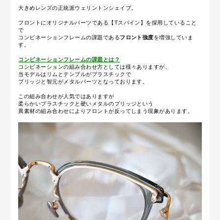
大きめレンズの正統派ウェリントンシェイプ。
フロントにオリジナルパーツである【Tスパイン】を採用していること
で
コンビネーションフレームの課題である
フロント強度
を増強していま
す。
コンビネーションフレームの課題とは？
コンビネーションの組み合わせ方としては様々ありますが、
当モデルはリムとテンプルがプラスチックで
ブリッジと智元がメタルパーツとなっております。
この組み合わせが人気ではありますが
柔らかいプラスチックと硬いメタルのブリッジという
異素材の組み合わせによりフロントが反ってしまう現象があります。