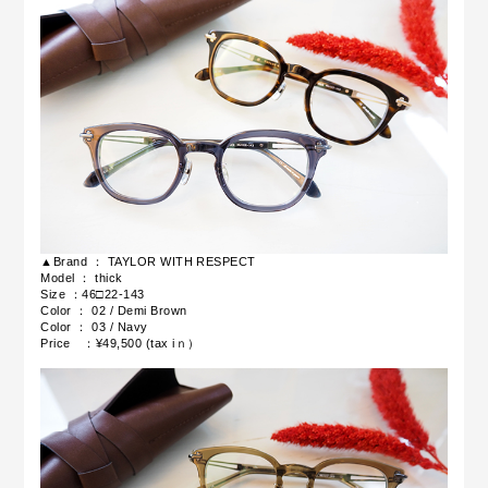
▲Brand ： TAYLOR WITH RESPECT
Model ： thick
Size ：46□22-143
Color ：
02 / Demi Brown
Color ：
03
/ Navy
Price ：
¥49,500 (tax iｎ）