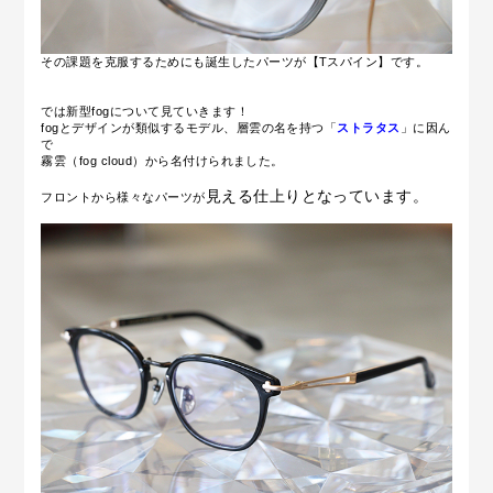
その課題を克服するためにも誕生したパーツが
【Tスパイン】です。
では新型fogについて見ていきます！
fogとデザインが類似するモデル、層雲の名を持つ「
ストラタス
」に因ん
で
霧雲（fog cloud）から名付けられました。
見える仕上りとなっています。
フロントから様々
なパーツが