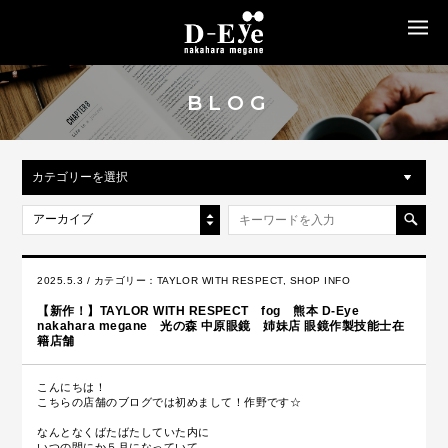
MENU
BLOG
カテゴリーを選択
アーカイブ
2025.5.3 / カテゴリー：
TAYLOR WITH RESPECT
,
SHOP INFO
【新作！】TAYLOR WITH RESPECT fog 熊本 D-Eye
nakahara megane 光の森 中原眼鏡 姉妹店 眼鏡作製技能士在
籍店舗
こんにちは！
こちらの店舗のブログでは初めまして！作野です☆
なんとなくばたばたしていた内に
いつの間にか５月になっていて。。