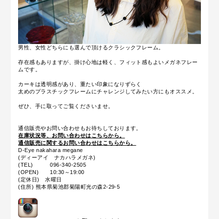
男性、女性どちらにも選んで頂けるクラシックフレーム。
存在感もありますが、掛け心地は軽く、フィット感もよいメガネフレー
ムです。
カーキは透明感があり、重たい印象になりずらく
太めのプラスチックフレームにチャレンジしてみたい方にもオススメ。
ぜひ、手に取ってご覧くださいませ。
通信販売やお問い合わせもお待ちしております。
在庫状況等、お問い合わせはこちらから。
通信販売に関するお問い合わせはこちらから。
D-Eye nakahara megane
(ディーアイ ナカハラメガネ)
(TEL) 096-340-2505
(OPEN) 10:30～19:00
(定休日) 水曜日
(住所) 熊本県菊池郡菊陽町光の森2-29-5