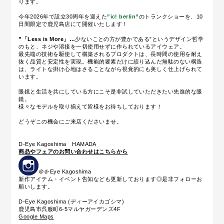
ります。
今年2026年で設立30周年を迎えた
”ic! berlin”
のトランクショーを、10
日間限定で鹿児島店にて開催いたします！
”「Less is More」…
少ないことの方が豊かである”というデザイン哲学
のもと、ネジや溶接を一切使用せずに作られているアイウェア。
最先端の技術を駆使して構築されるプロダクトは、長時間の使用を耐え
抜く品質と安定性を実現。機能的要素だけに絞り込んだ無駄のない構造
は、ライトな掛け心地はさることながら視覚的にも美しく仕上げられて
います。
眼鏡と生活を共にしている方にこそ是非試していただきたい先進的な眼
鏡。
様々なモデルを取り揃えて皆様をお待ちしております！
どうぞこの機会にご来店くださいませ。
D-Eye Kagoshima HAMADA
商品やフェアのお問い合わせはこちらから
＠d-Eye Kagoshima
新作アイテム・イベント告知なども更新しております◎是非フォローお
願いします。
D-Eye Kagoshima (ディーアイカゴシマ)
鹿児島市呉服町6-5マルヤガーデンズ4F
Google Maps