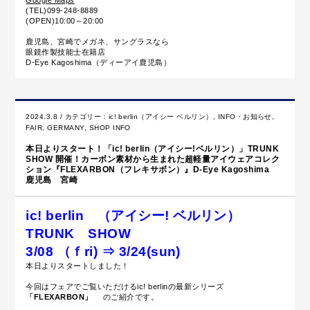
(TEL)099-248-8889
(OPEN)10:00～20:00
鹿児島、宮崎でメガネ、サングラスなら
眼鏡作製技能士在籍店
D-Eye Kagoshima（ディーアイ鹿児島）
2024.3.8 / カテゴリー：
ic! berlin（アイシー ベルリン）
,
INFO・お知らせ
,
FAIR
,
GERMANY
,
SHOP INFO
本日よりスタート！「ic! berlin（アイシー!ベルリン）」TRUNK
SHOW 開催！カーボン素材から生まれた超軽量アイウェアコレク
ション『FLEXARBON（フレキサボン）』D-Eye Kagoshima
鹿児島 宮崎
ic! berlin （アイシー! ベルリン）
TRUNK SHOW
3/08 （ｆri) ⇒ 3/24(sun)
本日よりスタートしました！
今回はフェアでご覧いただけるic! berlinの最新シリーズ
「FLEXARBON」
のご紹介です。