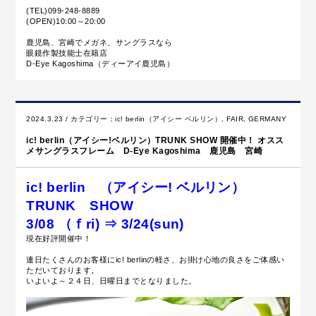
(TEL)099-248-8889
(OPEN)10:00～20:00
鹿児島、宮崎でメガネ、サングラスなら
眼鏡作製技能士在籍店
D-Eye Kagoshima（ディーアイ鹿児島）
2024.3.23 / カテゴリー：
ic! berlin（アイシー ベルリン）
,
FAIR
,
GERMANY
ic! berlin（アイシー!ベルリン）TRUNK SHOW 開催中！ オスス
メサングラスフレーム D-Eye Kagoshima 鹿児島 宮崎
ic! berlin （アイシー! ベルリン）
TRUNK SHOW
3/08 （ｆri) ⇒ 3/24(sun)
現在好評開催中！
連日たくさんのお客様にic! berlinの軽さ、お掛け心地の良さをご体感い
ただいております。
いよいよ～２４日、日曜日までとなりました。