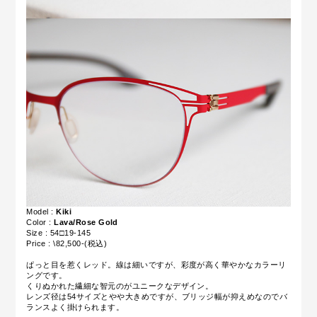
Model :
Kiki
Color :
Lava/Rose Gold
Size : 54□19-145
Price : \82,500-(税込)
ぱっと目を惹くレッド。線は細いですが、彩度が高く華やかなカラーリ
ングです。
くりぬかれた繊細な智元のがユニークなデザイン。
レンズ径は54サイズとやや大きめですが、ブリッジ幅が抑えめなのでバ
ランスよく掛けられます。