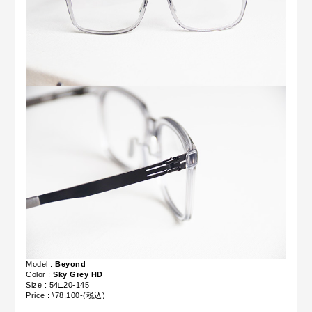
Model :
Beyond
Color :
Sky Grey HD
Size : 54□20-145
Price : \78,100-(税込)