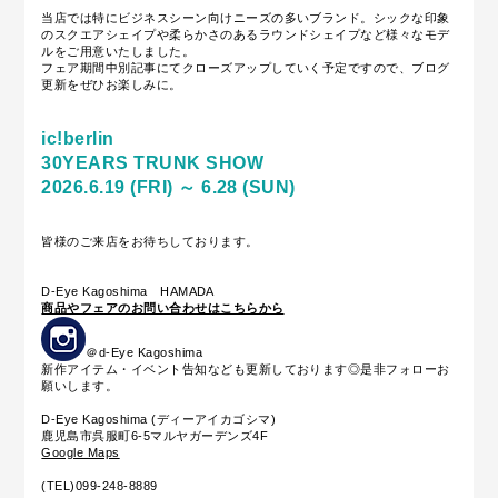
当店では特にビジネスシーン向けニーズの多いブランド。シックな印象
のスクエアシェイプや柔らかさのあるラウンドシェイプなど様々なモデ
ルをご用意いたしました。
フェア期間中別記事にてクローズアップしていく予定ですので、ブログ
更新をぜひお楽しみに。
ic!berlin
30YEARS TRUNK SHOW
2026.6.19 (FRI) ～ 6.28 (SUN)
皆様のご来店をお待ちしております。
D-Eye Kagoshima HAMADA
商品やフェアのお問い合わせはこちらから
＠d-Eye Kagoshima
新作アイテム・イベント告知なども更新しております◎是非フォローお
願いします。
D-Eye Kagoshima (ディーアイカゴシマ)
鹿児島市呉服町6-5マルヤガーデンズ4F
Google Maps
(TEL)099-248-8889