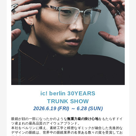
ic! berlin 30YEARS
TRUNK SHOW
2026.6.19 (FRI) ～ 6.28 (SUN)
眼鏡が顔の一部になったかのような
無重力級の掛け心地
をもたらすドイ
ツ産まれの最高品質のアイウェアブランド。
本社をベルリンに構え、素材工学と精密なギミックが融合した先進的な
デザインの眼鏡は、世界中の眼鏡業界の名誉ある数々の賞を受賞してお