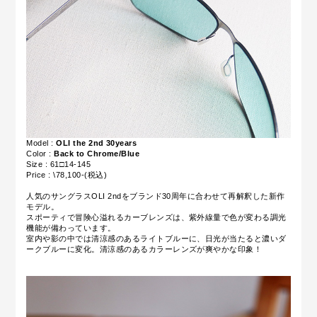
Model :
OLI the 2nd 30years
Color :
Back to Chrome/Blue
Size : 61□14-145
Price : \78,100-(税込)
人気のサングラスOLI 2ndをブランド30周年に合わせて再解釈した新作
モデル。
スポーティで冒険心溢れるカーブレンズは、紫外線量で色が変わる調光
機能が備わっています。
室内や影の中では清涼感のあるライトブルーに、日光が当たると濃いダ
ークブルーに変化。清涼感のあるカラーレンズが爽やかな印象！