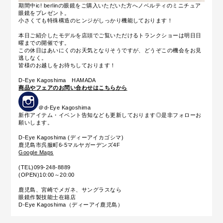
期間中ic! berlinの眼鏡をご購入いただいた方へノベルティのミニチュア
眼鏡をプレゼント。
小さくても特殊構造のヒンジがしっかり機能しております！
本日ご紹介したモデルを店頭でご覧いただけるトランクショーは明日日
曜までの開催です。
この休日はあいにくのお天気となりそうですが、どうぞこの機会をお見
逃しなく。
皆様のお越しをお待ちしております！
D-Eye Kagoshima HAMADA
商品やフェアのお問い合わせはこちらから
＠d-Eye Kagoshima
新作アイテム・イベント告知なども更新しております◎是非フォローお
願いします。
D-Eye Kagoshima (ディーアイカゴシマ)
鹿児島市呉服町6-5マルヤガーデンズ4F
Google Maps
(TEL)099-248-8889
(OPEN)10:00～20:00
鹿児島、宮崎でメガネ、サングラスなら
眼鏡作製技能士在籍店
D-Eye Kagoshima（ディーアイ鹿児島）