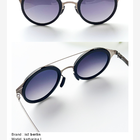
Brand :
ic! berlin
Model :katharina I.