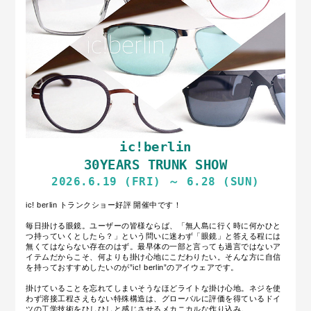
ic!berlin
30YEARS TRUNK SHOW
2026.6.19 (FRI) ～ 6.28 (SUN)
ic! berlin トランクショー好評 開催中です！
毎日掛ける眼鏡。ユーザーの皆様ならば、「無人島に行く時に何かひと
つ持っていくとしたら？」という問いに迷わず「眼鏡」と答える程には
無くてはならない存在のはず。最早体の一部と言っても過言ではないア
イテムだからこそ、何よりも掛け心地にこだわりたい。そんな方に自信
を持っておすすめしたいのが”ic! berlin”のアイウェアです。
掛けていることを忘れてしまいそうなほどライトな掛け心地。ネジを使
わず溶接工程さえもない特殊構造は、グローバルに評価を得ているドイ
ツの工学技術をひしひしと感じさせるメカニカルな作り込み。