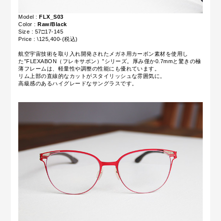
Model :
FLX_S03
Color :
Raw/Black
Size : 57□17-145
Price : \125,400-(税込)
航空宇宙技術を取り入れ開発されたメガネ用カーボン素材を使用し
た”FLEXABON（フレキサボン）”シリーズ。厚み僅か0.7mmと驚きの極
薄フレームは、軽量性や調整の性能にも優れています。
リム上部の直線的なカットがスタイリッシュな雰囲気に。
高級感のあるハイグレードなサングラスです。