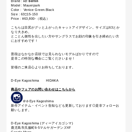
Brand :
ic! berlin
Model : Mauerpark
Color :
Venice Green.Black
Size : 63□15-150
Price : ¥63,800-（税込）
こちらは目尻がグッと上がったキャットアイデザイン。サイズは63とか
なり大きめ。
とことん個性を出したい方やサングラスでお顔の印象を引き締めたい方
におすすめです！
普段はなかなか店頭では見られないモデルばかりですので
是非この特別な機会にご覧くださいませ！
皆様のご来店心よりお待ちしております。
D-Eye Kagoshima HIDAKA
商品やフェアのお問い合わせはこちらから
＠d-Eye Kagoshima
新作アイテム・イベント告知なども更新しております◎是非フォローお
願いします。
D-Eye Kagoshima (ディーアイカゴシマ)
鹿児島市呉服町6-5マルヤガーデンズ4F
Google Maps