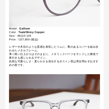
Model :
Gallium
Color :
Teak/Shiny Copper
Size : 49□23-145
Price : \107,800-(税込)
レザーや木目のような質感を表現したリムに、艶のあるコパーを組み合
わせたメタルフレーム。
薄く軽い仕上がりはそのままに、メタリックパーツをサンドした構造で
奥行きも感じられるデザイン。
自然な可愛らしさ・柔らかさを演出するボストン型は男女問わずおすす
めの形です。