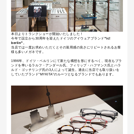
本日よりトランクショーが開始いたしました！
今年で設立から30周年を迎えたドイツのアイウェアブランド
”ic!
berlin”
。
当店では一度お求めいただくとその装用感の良さにリピートされるお客
様も多いメガネです。
1996年、ドイツ・ベルリンにて新たな構想を形にするべく、現在もブラ
ンドを率いるラルフ・アンダール氏、フィリップ・ハフマンス氏とハラ
ルド・ゴッチリング氏の3人によって誕生。過去に当店でも取り扱いを
していたブランド”MYKITA”のルーツとなるブランドでもあります。