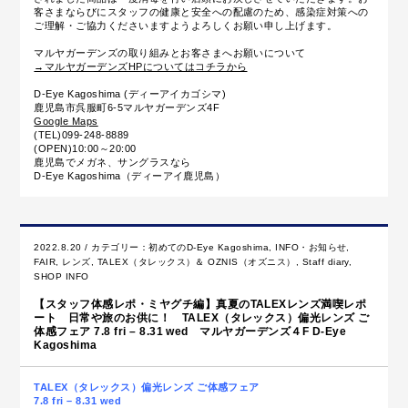
客さまならびにスタッフの健康と安全への配慮のため、感染症対策への
ご理解・ご協力くださいますようよろしくお願い申し上げます。
マルヤガーデンズの取り組みとお客さまへお願いについて
→マルヤガーデンズHPについてはコチラから
D-Eye Kagoshima (ディーアイカゴシマ)
鹿児島市呉服町6-5マルヤガーデンズ4F
Google Maps
(TEL)099-248-8889
(OPEN)10:00～20:00
鹿児島でメガネ、サングラスなら
D-Eye Kagoshima（ディーアイ鹿児島）
2022.8.20 / カテゴリー：
初めてのD-Eye Kagoshima
,
INFO・お知らせ
,
FAIR
,
レンズ
,
TALEX（タレックス）＆ OZNIS（オズニス）
,
Staff diary
,
SHOP INFO
【スタッフ体感レポ・ミヤグチ編】真夏のTALEXレンズ満喫レポ
ート 日常や旅のお供に！ TALEX（タレックス）偏光レンズ ご
体感フェア 7.8 fri – 8.31 wed マルヤガーデンズ４F D-Eye
Kagoshima
TALEX（タレックス）偏光レンズ ご体感フェア
7.8 fri – 8.31 wed