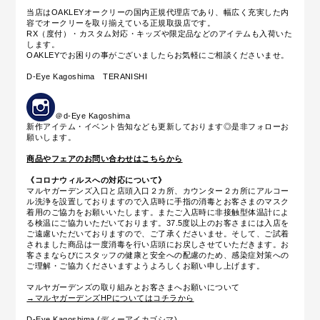
当店はOAKLEYオークリーの国内正規代理店であり、幅広く充実した内
容でオークリーを取り揃えている正規取扱店です。
RX（度付）・カスタム対応・キッズや限定品などのアイテムも入荷いた
します。
OAKLEYでお困りの事がございましたらお気軽にご相談くださいませ。
D-Eye Kagoshima TERANISHI
＠d-Eye Kagoshima
新作アイテム・イベント告知なども更新しております◎是非フォローお
願いします。
商品やフェアのお問い合わせはこちらから
《コロナウィルスへの対応について》
マルヤガーデンズ入口と店頭入口２カ所、カウンター２カ所にアルコー
ル洗浄を設置しておりますので入店時に手指の消毒とお客さまのマスク
着用のご協力をお願いいたします。またご入店時に
非接触型体温計によ
る
検温にご協力いただいております。37.5度以上のお客さまには入店を
ご遠慮いただいておりますので、ご了承くださいませ。そして、ご試着
されました商品は一度消毒を行い店頭にお戻しさせていただきます。お
客さまならびにスタッフの健康と安全への配慮のため、感染症対策への
ご理解・ご協力くださいますようよろしくお願い申し上げます。
マルヤガーデンズの取り組みとお客さまへお願いについて
→マルヤガーデンズHPについてはコチラから
D-Eye Kagoshima (ディーアイカゴシマ)