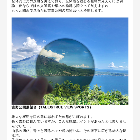
全体的に光の反射を抑えており、立体感を感じる桜島の見え方には勿
論、夏ならではの入道雲や草木の輪郭も際立って見えますね！
もっと間近で見るため吉野公園の展望台へと移動します。
吉野公園展望台（TALEX/TRUE VIEW SPORTS）
雄大な桜島を目の前に思わずため息がこぼれます。
長く吉野に住んでいますが、こんな絶景ポイントがあったとは知りませ
んでした…。
山肌の凹凸、青々と茂る木々や麓の街並み、その眼下に広がる雄大な錦
江湾。
子供のころによく見ていた風景も、ここまでクリアに見えるとなんだか