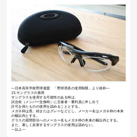
—日本高等学校野球連盟 「野球用具の使用制限」より抜粋—
15.サングラスの着用
サングラスを使用する可能性のある時は、
試合前（メンバー交換時）に主催者・審判員に申し出て
許可を得たものの使用を認めることとする。
メガネ枠は黒、紺またはグレーなどとし、メーカー名はメガネ枠の本来
の幅以内とする。
グラスの眉間部分へのメーカー名もメガネ枠の本来の幅以内とする。
また、著しく反射するサングラスの使用は認めない。
—以上—