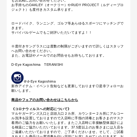
もお気軽にお問い合わせください。
お手持ちのOAKLEY（オークリー）やRUDY PROJECT（ルディープロ
ジェクト）も度付きカスタム承ります。
ロードバイク、ランニング、ゴルフ等あらゆるスポーツにマッチングで
きます。
サバイバルゲームでもご好評いただいてますよ！！
※度付きサングラスには度数の制限がございますので詳しくはスタッフ
へお問い合わせください。
また、お電話やメールでのお問合せもお待ちしております。
D-Eye Kagoshima TERANISHI
＠d-Eye Kagoshima
新作アイテム・イベント告知なども更新しております◎是非フォローお
願いします。
商品やフェアのお問い合わせはこちらから
《コロナウィルスへの対応について》
マルヤガーデンズ入口と店頭入口２カ所、カウンター２カ所にアルコー
ル洗浄を設置しておりますので入店時に手指の消毒とお客さまのマスク
着用のご協力をお願いいたします。またご入店時に
非接触型体温計によ
る
検温にご協力いただいております。37.5度以上のお客さまには入店を
ご遠慮いただいておりますので、ご了承くださいませ。そして、ご試着
されました商品は一度消毒を行い店頭にお戻しさせていただきます。お