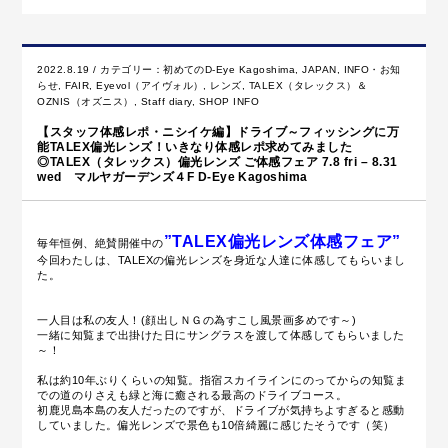
2022.8.19 / カテゴリー：
初めてのD-Eye Kagoshima
,
JAPAN
,
INFO・お知
らせ
,
FAIR
,
Eyevol（アイヴォル）
,
レンズ
,
TALEX（タレックス）＆
OZNIS（オズニス）
,
Staff diary
,
SHOP INFO
【スタッフ体感レポ・ニシイケ編】ドライブ～フィッシングに万
能TALEX偏光レンズ！いきなり体感レポ求めてみました
◎TALEX（タレックス）偏光レンズ ご体感フェア 7.8 fri – 8.31
wed マルヤガーデンズ４F D-Eye Kagoshima
”TALEX偏光レンズ体感フェア”
毎年恒例、絶賛開催中の
今回わたしは、TALEXの偏光レンズを身近な人達に体感してもらいまし
た。
一人目は私の友人！(顔出しＮＧの為すこし風景画多めです～)
一緒に知覧まで出掛けた日にサングラスを渡して体感してもらいました
～！
私は約10年ぶりくらいの知覧。指宿スカイラインにのってからの知覧ま
での道のりさえも緑と海に癒される最高のドライブコース。
初鹿児島本島の友人だったのですが、ドライブが気持ちよすぎると感動
していました。偏光レンズで景色も10倍綺麗に感じたそうです（笑）