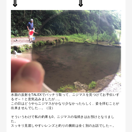
⇓ ⇓
水面の反射をTALEXでバッチリ取って、ニジマスを見つけてお手伝いす
るぞ～！と意気込みましたが…。
この日はどうやらニジマスがかなり少なかったらしく、姿を拝むことが
出来ませんでした…。（泣）
そういうわけで私の釣果も0。ニジマスの塩焼きはお預けとなりまし
た。
スッキリ見渡しやすいレンズと釣りの腕前は全く別のお話でした～。