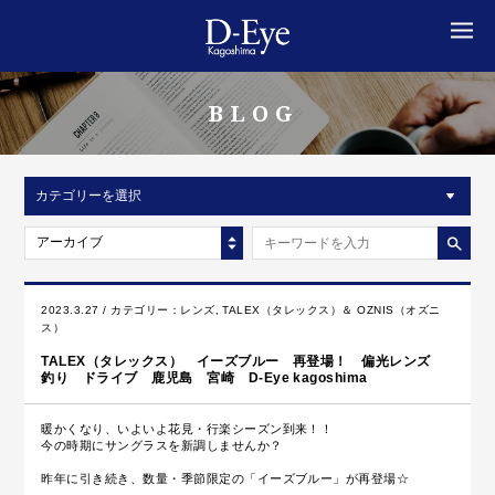
MENU
BLOG
カテゴリーを選択
アーカイブ
2023.3.27 / カテゴリー：
レンズ
,
TALEX（タレックス）＆ OZNIS（オズニ
ス）
TALEX（タレックス） イーズブルー 再登場！ 偏光レンズ
釣り ドライブ 鹿児島 宮崎 D-Eye kagoshima
暖かくなり
、いよいよ花見・行楽シーズン到来！！
今の時期にサングラスを新調しませんか？
昨年に引き続き、数量・季節限定の「イーズブルー」が再登場☆