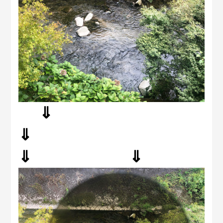
⇓
⇓
⇓ ⇓