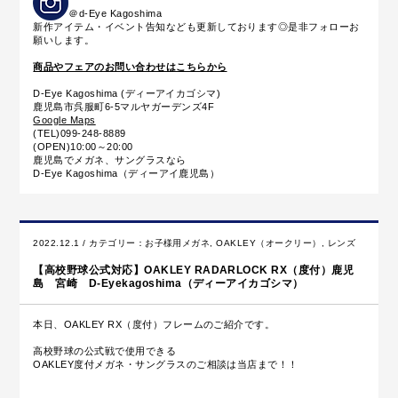
＠d-Eye Kagoshima
新作アイテム・イベント告知なども更新しております◎是非フォローお
願いします。
商品やフェアのお問い合わせはこちらから
D-Eye Kagoshima (ディーアイカゴシマ)
鹿児島市呉服町6-5マルヤガーデンズ4F
Google Maps
(TEL)099-248-8889
(OPEN)10:00～20:00
鹿児島でメガネ、サングラスなら
D-Eye Kagoshima（ディーアイ鹿児島）
2022.12.1 / カテゴリー：
お子様用メガネ
,
OAKLEY（オークリー）
,
レンズ
【高校野球公式対応】OAKLEY RADARLOCK RX（度付）鹿児
島 宮崎 D-Eyekagoshima（ディーアイカゴシマ）
本日、OAKLEY RX（度付）フレームのご紹介です。
高校野球の公式戦で使用できる
OAKLEY度付メガネ・サングラスのご相談は当店まで！！