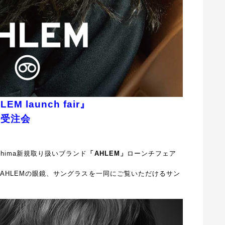
EM launch fair』
プル受注会
shima新規取り扱いブランド
「AHLEM」
ローンチフェア
AHLEMの眼鏡、サングラスを一同にご覧いただけるサン