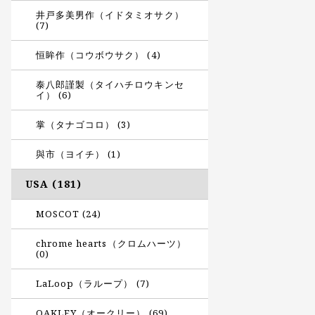
井戸多美男作（イドタミオサク）
(7)
恒眸作（コウボウサク） (4)
泰八郎謹製（タイハチロウキンセ
イ） (6)
掌（タナゴコロ） (3)
與市（ヨイチ） (1)
USA (181)
MOSCOT (24)
chrome hearts（クロムハーツ）
(0)
LaLoop（ラループ） (7)
OAKLEY（オークリー） (69)