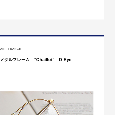
FAIR
,
FRANCE
ルフレーム ”Chaillot” D-Eye