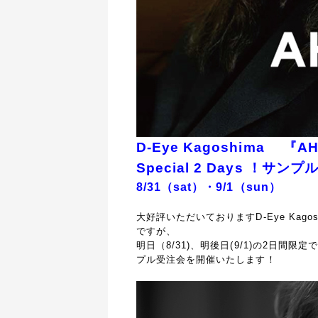
D-Eye Kagoshima 『AHL
Special 2 Days ！サン
8/31（sat）・9/1（sun）
大好評いただいておりますD-Eye Kago
ですが、
明日（8/31)、明後日(9/1)の2日間限定で
プル受注会を開催いたします！