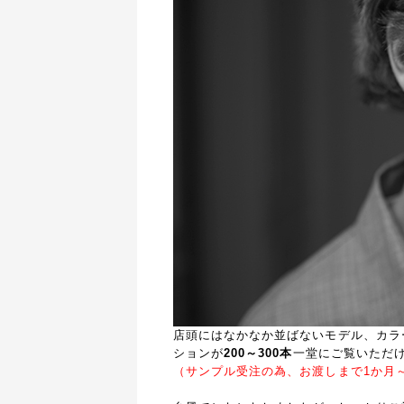
店頭にはなかなか並ばないモデル、カラ
ションが
200～300本
一堂にご覧いただ
（サンプル受注の為、お渡しまで1か月