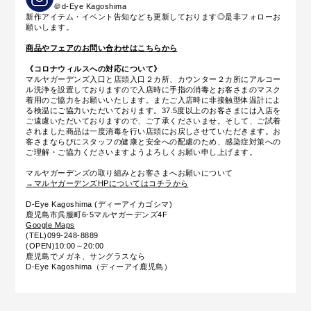
＠d-Eye Kagoshima
新作アイテム・イベント告知なども更新しております◎是非フォローお
願いします。
商品やフェアのお問い合わせはこちらから
《コロナウィルスへの対応について》
マルヤガーデンズ入口と店頭入口２カ所、カウンター２カ所にアルコー
ル洗浄を設置しておりますので入店時に手指の消毒とお客さまのマスク
着用のご協力をお願いいたします。またご入店時に
非接触型体温計によ
る
検温にご協力いただいております。37.5度以上のお客さまには入店を
ご遠慮いただいておりますので、ご了承くださいませ。そして、ご試着
されました商品は一度消毒を行い店頭にお戻しさせていただきます。お
客さまならびにスタッフの健康と安全への配慮のため、感染症対策への
ご理解・ご協力くださいますようよろしくお願い申し上げます。
マルヤガーデンズの取り組みとお客さまへお願いについて
→マルヤガーデンズHPについてはコチラから
D-Eye Kagoshima (ディーアイカゴシマ)
鹿児島市呉服町6-5マルヤガーデンズ4F
Google Maps
(TEL)099-248-8889
(OPEN)10:00～20:00
鹿児島でメガネ、サングラスなら
D-Eye Kagoshima（ディーアイ鹿児島）