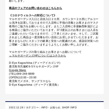
願いします。
商品やフェアのお問い合わせはこちらから
《コロナウィルスへの対応について》
マルヤガーデンズ入口と店頭入口２カ所、カウンター２カ所にアルコー
ル洗浄を設置しておりますので入店時に手指の消毒とお客さまのマスク
着用のご協力をお願いいたします。またご入店時に
非接触型体温計によ
る
検温にご協力いただいております。37.5度以上のお客さまには入店を
ご遠慮いただいておりますので、ご了承くださいませ。そして、ご試着
されました商品は一度消毒を行い店頭にお戻しさせていただきます。お
客さまならびにスタッフの健康と安全への配慮のため、感染症対策への
ご理解・ご協力くださいますようよろしくお願い申し上げます。
マルヤガーデンズの取り組みとお客さまへお願いについて
→マルヤガーデンズHPについてはコチラから
D-Eye Kagoshima (ディーアイカゴシマ)
鹿児島市呉服町6-5マルヤガーデンズ4F
Google Maps
(TEL)099-248-8889
(OPEN)10:00～20:00
鹿児島でメガネ、サングラスなら
D-Eye Kagoshima（ディーアイ鹿児島）
2022.12.28 / カテゴリー：
INFO・お知らせ
,
SHOP INFO