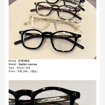
Brand :
EYEVAN
Model :
Sadler narrow
Size : 47□22‐145
Price : ¥36,300-（税込）