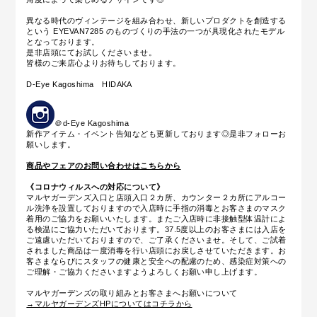
異なる時代のヴィンテージを組み合わせ、新しいプロダクトを創造する
という EYEVAN7285 のものづくりの手法の一つが具現化されたモデル
となっております。
是非店頭にてお試しくださいませ。
皆様のご来店心よりお待ちしております。
D-Eye Kagoshima HIDAKA
＠d-Eye Kagoshima
新作アイテム・イベント告知なども更新しております◎是非フォローお
願いします。
商品やフェアのお問い合わせはこちらから
《コロナウィルスへの対応について》
マルヤガーデンズ入口と店頭入口２カ所、カウンター２カ所にアルコー
ル洗浄を設置しておりますので入店時に手指の消毒とお客さまのマスク
着用のご協力をお願いいたします。またご入店時に
非接触型体温計によ
る
検温にご協力いただいております。37.5度以上のお客さまには入店を
ご遠慮いただいておりますので、ご了承くださいませ。そして、ご試着
されました商品は一度消毒を行い店頭にお戻しさせていただきます。お
客さまならびにスタッフの健康と安全への配慮のため、感染症対策への
ご理解・ご協力くださいますようよろしくお願い申し上げます。
マルヤガーデンズの取り組みとお客さまへお願いについて
→マルヤガーデンズHPについてはコチラから