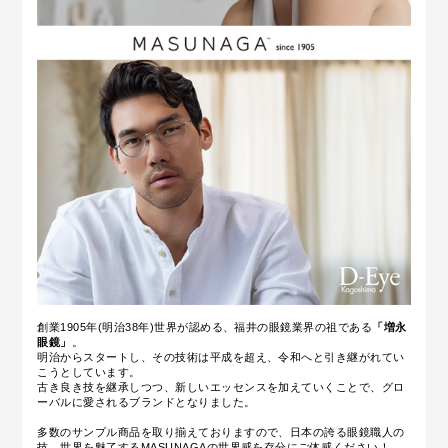
創業1905年(明治38年)世界が認める、福井の眼鏡業界の祖である
「増永
眼鏡」
。
明治からスタートし、その技術は平成を超え、令和へと引き継がれてい
こうとしています。
古き良き技を継承しつつ、新しいエッセンスを加えていくことで、グロ
ーバルに愛されるブランドとなりました。
多数のサンプル商品を取り揃えておりますので、日本の誇る眼鏡職人の
技、世界を魅了するMASUNAGAの世界感を存分にご体感ください！