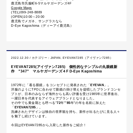
鹿児島市呉服町6-5マルヤガーデンズ4F
Google Maps
(TEL)099-248-8889
(OPEN)10:00～20:00
鹿児島でメガネ、サングラスなら
D-Eye Kagoshima（ディーアイ鹿児島）
2022.12.30 / カテゴリー：
JAPAN
,
EYEVAN7285（アイヴァン7285）
EYEVAN7285(アイヴァン7285) 個性的なテンプルの丸眼鏡新
作 ”347” マルヤガーデンズ４F D-Eye Kagoshima
1972年に「着る眼鏡」をコンセプトに発表された「
EYEVAN
」。
洋服のようにTPOに合わせて眼鏡の掛け替えを提唱したブランドコンセ
プトが、日本のみならず海外からも高い評価を受け1985年に世界進出、
一躍日本を代表するアイウェアブランドとなりました。
その中でも黄金期とも呼べる”
72
年””
85
年”の年を名前に加えた
「
EYEVAN7285
」。
洗練されたデザインは独自の世界観を持ち、新作が出るたびに見る人々
を魅了し続けています。
今回はEYEVAN7285から入荷した新作をご紹介！