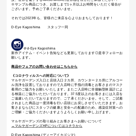
※サンプル商品につき、お渡しまで1ヶ月以上お時間をいただく場合が
ございます。予めご了承くださいませ。
それでは2023年も、皆様のご来店を心よりおまちしております！
D-Eye Kagoshima スタッフ一同
＠d-Eye Kagoshima
新作アイテム・イベント告知なども更新しております◎是非フォローお
願いします。
商品やフェアのお問い合わせはこちらから
《コロナウィルスへの対応について》
マルヤガーデンズ入口と店頭入口２カ所、カウンター２カ所にアルコー
ル洗浄を設置しておりますので入店時に手指の消毒とお客さまのマスク
着用のご協力をお願いいたします。またご入店時に
非接触型体温計によ
る
検温にご協力いただいております。37.5度以上のお客さまには入店を
ご遠慮いただいておりますので、ご了承くださいませ。そして、ご試着
されました商品は一度消毒を行い店頭にお戻しさせていただきます。お
客さまならびにスタッフの健康と安全への配慮のため、感染症対策への
ご理解・ご協力くださいますようよろしくお願い申し上げます。
マルヤガーデンズの取り組みとお客さまへお願いについて
→マルヤガーデンズHPについてはコチラから
D-Eye Kagoshima (ディーアイカゴシマ)