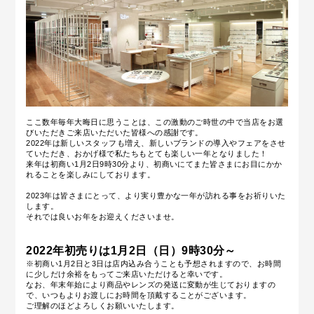
ここ数年毎年大晦日に思うことは、この激動のご時世の中で当店をお選
びいただきご来店いただいた皆様への感謝です。
2022年は新しいスタッフも増え、新しいブランドの導入やフェアをさせ
ていただき、おかげ様で私たちもとても楽しい一年となりました！
来年は初商い1月2日9時30分より、初商いにてまた皆さまにお目にかか
れることを楽しみにしております。
2023年は皆さまにとって、より実り豊かな一年が訪れる事をお祈りいた
します。
それでは良いお年をお迎えくださいませ。
2022年初売りは1月2日（日）9時30分～
※初商い1月2日と3日は店内込み合うことも予想されますので、お時間
に少しだけ余裕をもってご来店いただけると幸いです。
なお、年末年始により商品やレンズの発送に変動が生じておりますの
で、いつもよりお渡しにお時間を頂戴することがございます。
ご理解のほどよろしくお願いいたします。