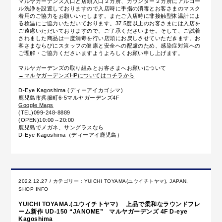
マルヤガーデンズ入口と店頭入口２カ所、カウンター２カ所にアルコー
ル洗浄を設置しておりますので入店時に手指の消毒とお客さまのマスク
着用のご協力をお願いいたします。またご入店時に
非接触型体温計によ
る
検温にご協力いただいております。37.5度以上のお客さまには入店を
ご遠慮いただいておりますので、ご了承くださいませ。そして、ご試着
されました商品は一度消毒を行い店頭にお戻しさせていただきます。お
客さまならびにスタッフの健康と安全への配慮のため、感染症対策への
ご理解・ご協力くださいますようよろしくお願い申し上げます。
マルヤガーデンズの取り組みとお客さまへお願いについて
→マルヤガーデンズHPについてはコチラから
D-Eye Kagoshima (ディーアイカゴシマ)
鹿児島市呉服町6-5マルヤガーデンズ4F
Google Maps
(TEL)099-248-8889
(OPEN)10:00～20:00
鹿児島でメガネ、サングラスなら
D-Eye Kagoshima（ディーアイ鹿児島）
2022.12.27 / カテゴリー：
YUICHI TOYAMA(ユウイチトヤマ)
,
JAPAN
,
SHOP INFO
YUICHI TOYAMA.(ユウイチトヤマ) 上品で柔和なラウンドフレ
ーム新作 UD-150 “JANOME” マルヤガーデンズ 4F D-eye
Kagoshima