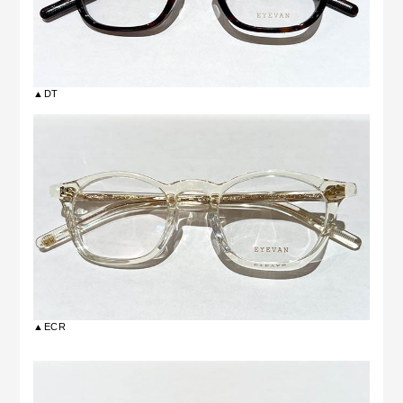
▲DT
▲ECR