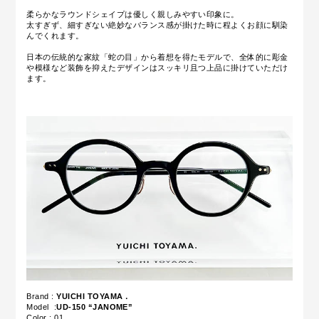
柔らかなラウンドシェイプは優しく親しみやすい印象に。
太すぎず、細すぎない絶妙なバランス感が掛けた時に程よくお顔に馴染
んでくれます。
日本の伝統的な家紋「蛇の目」から着想を得たモデルで、全体的に彫金
や模様など装飾を抑えたデザインはスッキリ且つ上品に掛けていただけ
ます。
Brand :
YUICHI TOYAMA．
Model :
UD-150 “JANOME”
Color : 01