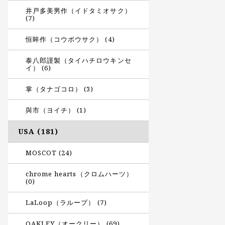
井戸多美男作（イドタミオサク）
(7)
恒眸作（コウボウサク） (4)
泰八郎謹製（タイハチロウキンセ
イ） (6)
掌（タナゴコロ） (3)
與市（ヨイチ） (1)
USA (181)
MOSCOT (24)
chrome hearts（クロムハーツ）
(0)
LaLoop（ラループ） (7)
OAKLEY（オークリー） (69)