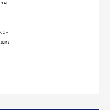
ズ4F
スなら
イ鹿児島）