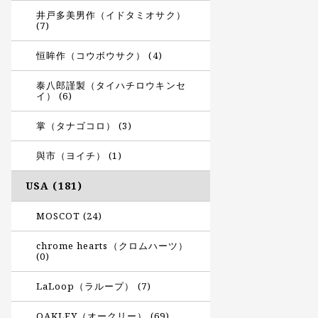
井戸多美男作（イドタミオサク）
(7)
恒眸作（コウボウサク） (4)
泰八郎謹製（タイハチロウキンセ
イ） (6)
掌（タナゴコロ） (3)
與市（ヨイチ） (1)
USA (181)
MOSCOT (24)
chrome hearts（クロムハーツ）
(0)
LaLoop（ラループ） (7)
OAKLEY（オークリー） (69)