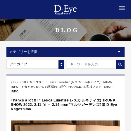
MENU
BLOG
カテゴリーを選択
アーカイブ
2022.2.20 / カテゴリー：
Lesca Lunetier (レスカ・ルネティエ)
,
JAPAN
,
INFO・お知らせ
,
FAIR
,
お客様のご紹介
,
FRANCE
,
お客様フォト
,
SHOP
INFO
Thanks a lot !!! ” Lesca Lunetier(レスカ ルネティエ) TRUNK
SHOW 2022. 2.11 fri － 2.14 mon”マルヤガーデンズ4階 D-Eye
Kagoshima