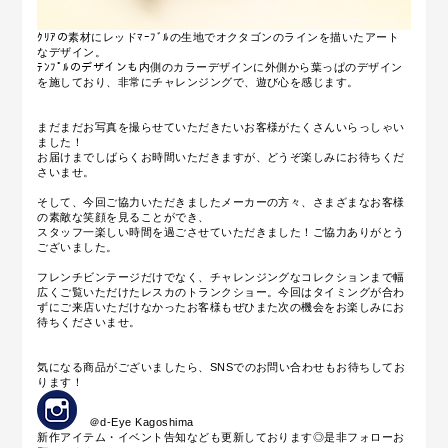
ｸﾘｱの素材にレッドﾏｰﾌﾞﾙの生地でオクタゴンのラインを描いたアート
なデザイン。
ﾃﾝﾌﾟﾙのデザインも内側のカラーデザインに外側から葉っぱのデザイン
を施しており、非常にチャレンジングで、遊び心を感じます。
まだまだお写真を撮らせていただきたいお客様がたくさんいらっしゃい
ました！
お届けまでしばらくお時間いただきますが、どうぞ楽しみにお待ちくだ
さいませ。
そして、今回
ご協力いただきましたメーカーの方々、さまざまなお客様
の素敵な笑顔を見ることができ、
スタッフ一楽しい時間を過ごさせていただきました！ご協力ありがとう
ございました。
フレンチビンテージだけでなく、チャレンジングなコレクションまで幅
広くご覧いただけたレスカのトランクショー。今回はタイミングが合わ
ずにご来店いただけなかったお客様もぜひまた次の機会をお楽しみにお
待ちくださいませ。
気になる商品がございましたら、SNSでのお問い合わせもお待ちしてお
ります！
＠d-Eye Kagoshima
新作アイテム・イベント告知なども更新しております◎是非フォローお