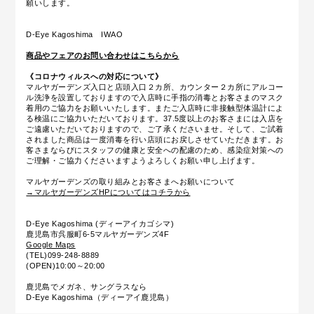
願いします。
D-Eye Kagoshima IWAO
商品やフェアのお問い合わせはこちらから
《コロナウィルスへの対応について》
マルヤガーデンズ入口と店頭入口２カ所、カウンター２カ所にアルコー
ル洗浄を設置しておりますので入店時に手指の消毒とお客さまのマスク
着用のご協力をお願いいたします。またご入店時に
非接触型体温計によ
る
検温にご協力いただいております。37.5度以上のお客さまには入店を
ご遠慮いただいておりますので、ご了承くださいませ。そして、ご試着
されました商品は一度消毒を行い店頭にお戻しさせていただきます。お
客さまならびにスタッフの健康と安全への配慮のため、感染症対策への
ご理解・ご協力くださいますようよろしくお願い申し上げます。
マルヤガーデンズの取り組みとお客さまへお願いについて
→マルヤガーデンズHPについてはコチラから
D-Eye Kagoshima (ディーアイカゴシマ)
鹿児島市呉服町6-5マルヤガーデンズ4F
Google Maps
(TEL)099-248-8889
(OPEN)10:00～20:00
鹿児島でメガネ、サングラスなら
D-Eye Kagoshima（ディーアイ鹿児島）