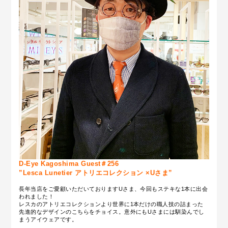
D-Eye Kagoshima Guest＃256
”Lesca Lunetier アトリエコレクション ×Uさま”
長年当店をご愛顧いただいておりますUさま、今回もステキな1本に出会
われました！
レスカのアトリエコレクションより世界に1本だけの職人技の詰まった
先進的なデザインのこちらをチョイス。意外にもUさまには馴染んでし
まうアイウェアです。