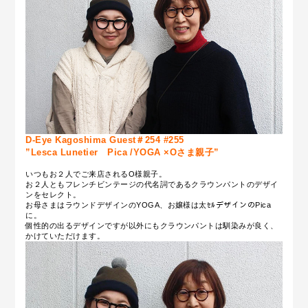
D-Eye Kagoshima Guest＃254 #255
”Lesca Lunetier Pica /YOGA ×Oさま親子”
いつもお２人でご来店されるO様親子。
お２人ともフレンチビンテージの代名詞であるクラウンパントのデザイ
ンをセレクト。
お母さまはラウンドデザインのYOGA、お嬢様は太ｾﾙデザインのPica
に。
個性的の出るデザインですが以外にもクラウンパントは馴染みが良く、
かけていただけます。