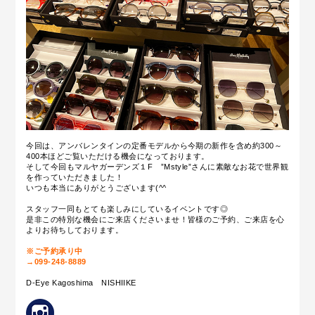
今回は、アンバレンタインの定番モデルから今期の新作を含め約300～
400本ほどご覧いただける機会になっております。
そして今回もマルヤガーデンズ１F ”Mstyle”さんに素敵なお花で世界観
を作っていただきました！
いつも本当にありがとうございます(^^
スタッフ一同もとても楽しみにしているイベントです◎
是非この特別な機会にご来店くださいませ！皆様のご予約、ご来店を心
よりお待ちしております。
※ご予約承り中
→099-248-8889
D-Eye Kagoshima
NISHIIKE