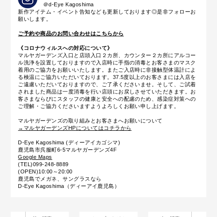
＠d-Eye Kagoshima
新作アイテム・イベント告知なども更新しております◎是非フォローお
願いします。
ご予約や商品のお問い合わせはこちらから
《コロナウィルスへの対応について》
マルヤガーデンズ入口と店頭入口２カ所、カウンター２カ所にアルコー
ル洗浄を設置しておりますので入店時に手指の消毒とお客さまのマスク
着用のご協力をお願いいたします。またご入店時に
非接触型体温計によ
る
検温にご協力いただいております。37.5度以上のお客さまには入店を
ご遠慮いただいておりますので、ご了承くださいませ。そして、ご試着
されました商品は一度消毒を行い店頭にお戻しさせていただきます。お
客さまならびにスタッフの健康と安全への配慮のため、感染症対策への
ご理解・ご協力くださいますようよろしくお願い申し上げます。
マルヤガーデンズの取り組みとお客さまへお願いについて
→マルヤガーデンズHPについてはコチラから
D-Eye Kagoshima (ディーアイカゴシマ)
鹿児島市呉服町6-5マルヤガーデンズ4F
Google Maps
(TEL)099-248-8889
(OPEN)10:00～20:00
鹿児島でメガネ、サングラスなら
D-Eye Kagoshima（ディーアイ鹿児島）