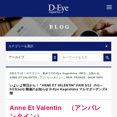
MENU
BLOG
カテゴリーを選択
アーカイブ
2022.5.12 / カテゴリー：
初めてのD-Eye Kagoshima
,
INFO・お知らせ
,
ANNE ET VALENTIN（アンバレンタイン）
,
FAIR
,
FRANCE
,
SHOP INFO
いよいよ明日から！ ”ANNE ET VALENTIN” FAIR 5/13（fri)～
5/15(sun) 開催のお知らせ D-Eye Kagoshima マルヤガーデンズ4
階
Anne Et Valentin （アンバレ
ンタイン）