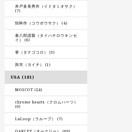
井戸多美男作（イドタミオサク）
(7)
恒眸作（コウボウサク） (4)
泰八郎謹製（タイハチロウキンセ
イ） (6)
掌（タナゴコロ） (3)
與市（ヨイチ） (1)
USA (181)
MOSCOT (24)
chrome hearts（クロムハーツ）
(0)
LaLoop（ラループ） (7)
OAKLEY（オークリー） (69)