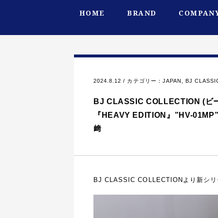
HOME
BRAND
COMPANY
2024.8.12 / カテゴリー：
JAPAN
,
BJ CLA
BJ CLASSIC COLLECTI
『HEAVY EDITION』”HV-01MP
﨑
BJ CLASSIC COLLECTIONより