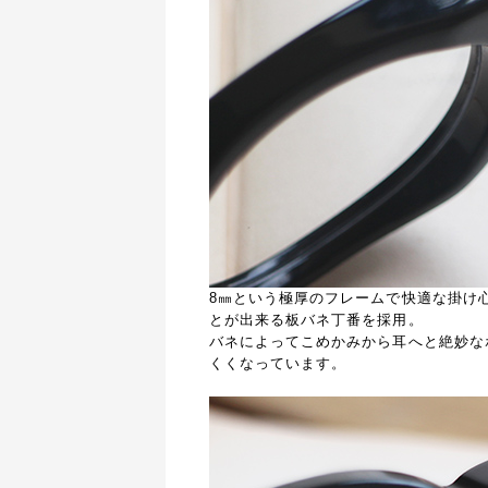
8㎜という極厚のフレームで快適な掛け
とが出来る板バネ丁番を採用。
バネによってこめかみから耳へと絶妙な
くくなっています。