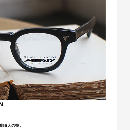
N
鏡職人の技。