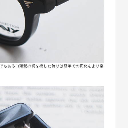
のアイコンでもある白頭鷲の翼を模した飾りは経年での変化をより楽