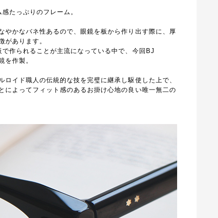
ム感たっぷりのフレーム。
なやかなバネ性あるので、眼鏡を板から作り出す際に、厚
徴があります。
板で作られることが主流になっている中で、今回BJ
の眼鏡を作製。
ルロイド職人の伝統的な技を完璧に継承し駆使した上で、
とによってフィット感のあるお掛け心地の良い唯一無二の