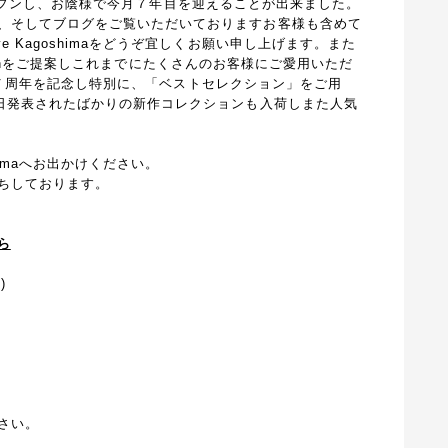
４月にオープンし、お陰様で今月７年目を迎えることが出来ました。
、そしてブログをご覧いただいておりますお客様も含めて
e Kagoshimaをどうぞ宜しくお願い申し上げます。また
lectionをご提案しこれまでにたくさんのお客様にご愛用いただ
hima７周年を記念し特別に、「ベストセレクション」をご用
先日発表されたばかりの新作コレクションも入荷しまた人気
himaへお出かけください。
ちしております。
ら
)
）
さい。