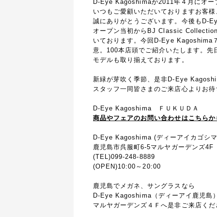
D-Eye Kagoshimaが2011年
いつもご愛顧いただいておりますお客様
誠にありがとうございます。今後もD-Ey
オープン当初からBJ Classic Col
いております。今回D-Eye Kagos
意。100本店頭でご紹介いたします。
モデルも取り揃えております。
新緑が芽吹く季節、是非D-Eye Kagos
スタッフ一同皆さまのご来店心よりお待
D-Eye Kagoshima ＦＵＫＵＤＡ
商品やフェアのお問い合わせはこちらか
D-Eye Kagoshima (ディーアイカゴシマ
鹿児島市呉服町6-5マルヤガーデンズ4F
(TEL)099-248-8889
(OPEN)10:00～20:00
鹿児島でメガネ、サングラスなら
D-Eye Kagoshima（ディーアイ鹿児島
マルヤガーデンズ４Ｆへ是非ご来店くだ