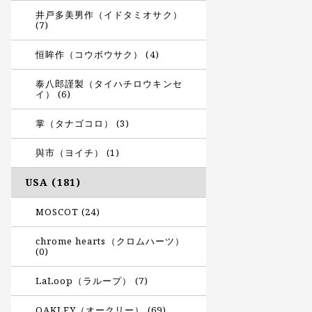
井戸多美男作（イドタミオサク）
(7)
恒眸作（コウボウサク） (4)
泰八郎謹製（タイハチロウキンセ
イ） (6)
掌（タナゴコロ） (3)
與市（ヨイチ） (1)
USA (181)
MOSCOT (24)
chrome hearts（クロムハーツ）
(0)
LaLoop（ラループ） (7)
OAKLEY（オークリー） (69)