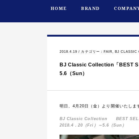
HOME
BRAND
COMPANY
2018.4.19 / カテゴリー：
FAIR
,
BJ CLASS
BJ Classic Collection「BES
5.6（Sun）
明日、4月20日（金）より開催いたしま
BJ Classic Collection B
2018.4．20（Fri）～5.6（Sun）