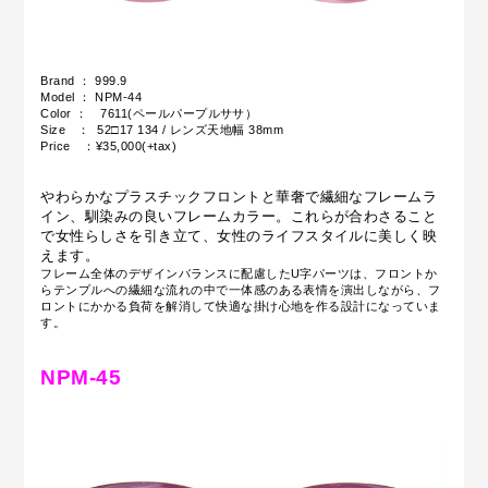
Brand ： 999.9
Model ： NPM-44
Color ： 7611(ペールパープルササ）
Size ： 52□17 134 / レンズ天地幅 38mm
Price ：¥35,000(+tax)
やわらかなプラスチックフロントと華奢で繊細なフレームラ
イン、馴染みの良いフレームカラー。これらが合わさること
で女性らしさを引き立て、女性のライフスタイルに美しく映
えます。
フレーム全体のデザインバランスに配慮したU字パーツは、フロントか
らテンプルへの繊細な流れの中で一体感のある表情を演出しながら、フ
ロントにかかる負荷を解消して快適な掛け心地を作る設計になっていま
す。
NPM-45