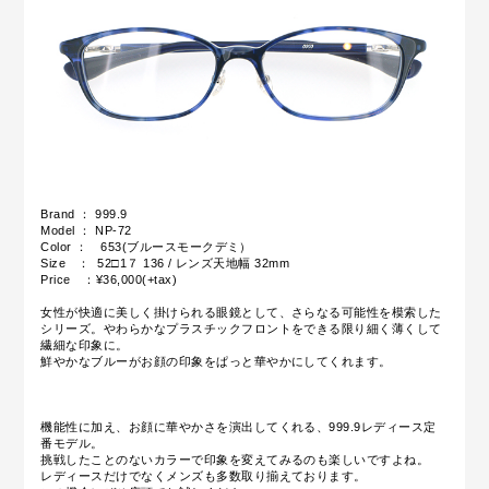
Brand ： 999.9
Model ： NP-72
Color ： 653(ブルースモークデミ）
Size ： 52□1７ 136 / レンズ天地幅 32mm
Price ：¥36,000(+tax)
女性が快適に美しく掛けられる眼鏡として、さらなる可能性を模索した
シリーズ。やわらかなプラスチックフロントをできる限り細く薄くして
繊細な印象に。
鮮やかなブルーがお顔の印象をぱっと華やかにしてくれます。
機能性に加え、お顔に華やかさを演出してくれる、999.9レディース定
番モデル。
挑戦したことのないカラーで印象を変えてみるのも楽しいですよね。
レディースだけでなくメンズも多数取り揃えております。