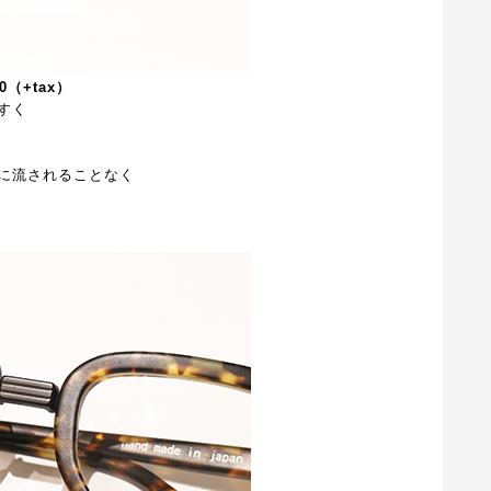
00（+tax）
すく
に流されることなく