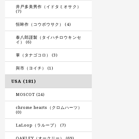
井戸多美男作（イドタミオサク）
(7)
恒眸作（コウボウサク） (4)
泰八郎謹製（タイハチロウキンセ
イ） (6)
掌（タナゴコロ） (3)
與市（ヨイチ） (1)
USA (181)
MOSCOT (24)
chrome hearts（クロムハーツ）
(0)
LaLoop（ラループ） (7)
OAKLEY（オークリー） (69)