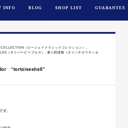
 INFO
BLOG
SHOP LIST
GUARANTEE
RECRUIT
SIC COLLECTION（ビージェイクラシックコレクション）
,
EOPLES（オリバーピープルズ）
,
泰八郎謹製（タイハチロウキンセ
“tortoiseshell”
です。
ご紹介。